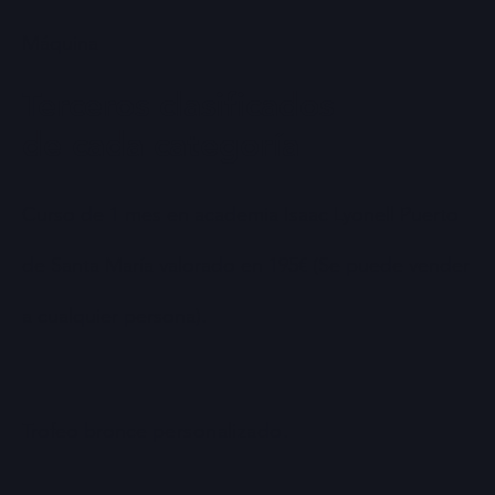
Máquina
Terceros clasificados
de cada categoría
Curso de 1 mes en academia Isaac Lyonell Puerto
de Santa María valorado en 195€ (Se puede vender
a cualquier persona).
Trofeo bronce
personalizado.