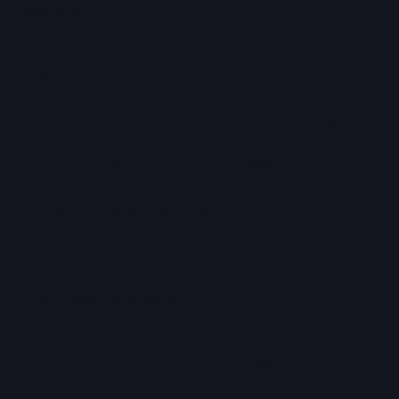
Máquina
Segundos clasificados
de cada categoría
Curso de 3 meses en academia Isaac Lyonell
Puerto Santa María valorado en 585€ (Se puede
vender a cualquier persona).
Trofeo silver
personalizado.
Lote de productos valorado en 150€.