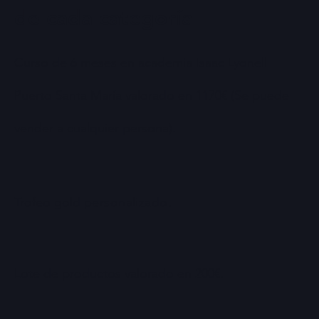
de cada categoría
Curso de 6 meses en academia Isaac Lyonell
Puerto Santa María valorado en 1170€ (Se puede
vender a cualquier persona).
Trofeo gold
personalizado.
Lote de productos valorado en 200€.